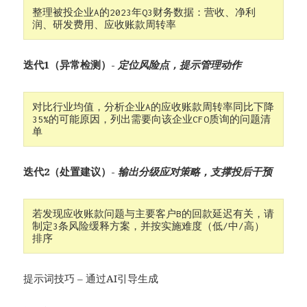
整理被投企业A的2023年Q3财务数据：营收、净利
润、研发费用、应收账款周转率
迭代1（异常检测）​-
定位风险点，提示管理动作
对比行业均值，分析企业A的应收账款周转率同比下降
35%的可能原因，列出需要向该企业CFO质询的问题清
单
迭代2（处置建议）​-
输出分级应对策略，支撑投后干预
若发现应收账款问题与主要客户B的回款延迟有关，请
制定3条风险缓释方案，并按实施难度（低/中/高）
排序
提示词技巧 – 通过AI引导生成