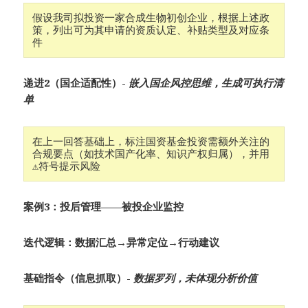
假设我司拟投资一家合成生物初创企业，根据上述政
策，列出可为其申请的资质认定、补贴类型及对应条
件
递进2（国企适配性）​-
嵌入国企风控思维，生成可执行清
单
在上一回答基础上，标注国资基金投资需额外关注的
合规要点（如技术国产化率、知识产权归属），并用
⚠️符号提示风险
案例3：投后管理——被投企业监控
迭代逻辑：数据汇总→异常定位→行动建议
基础指令（信息抓取）​-
数据罗列，未体现分析价值