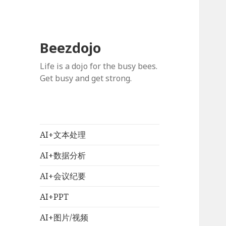
Beezdojo
Life is a dojo for the busy bees.
Get busy and get strong.
AI+文本处理
AI+数据分析
AI+会议纪要
AI+PPT
AI+图片/视频