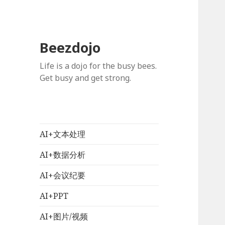
Beezdojo
Life is a dojo for the busy bees.
Get busy and get strong.
AI+文本处理
AI+数据分析
AI+会议纪要
AI+PPT
AI+图片/视频