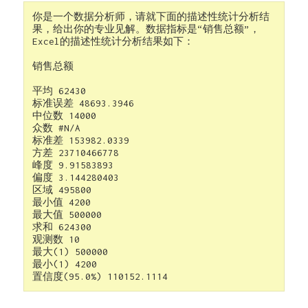
你是一个数据分析师，请就下面的描述性统计分析结
果，给出你的专业见解。数据指标是“销售总额”，
Excel的描述性统计分析结果如下：

销售总额

平均 62430

标准误差 48693.3946

中位数 14000

众数 #N/A

标准差 153982.0339

方差 23710466778

峰度 9.91583893

偏度 3.144280403

区域 495800

最小值 4200

最大值 500000

求和 624300

观测数 10

最大(1) 500000

最小(1) 4200

置信度(95.0%) 110152.1114