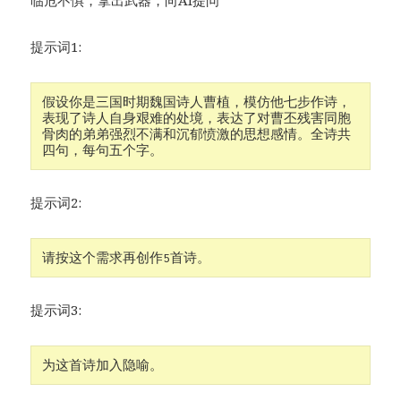
临危不惧，拿出武器，向AI提问
提示词1:
假设你是三国时期魏国诗人曹植，模仿他七步作诗，
表现了诗人自身艰难的处境，表达了对曹丕残害同胞
骨肉的弟弟强烈不满和沉郁愤激的思想感情。全诗共
提示词2:
请按这个需求再创作5首诗。
提示词3:
为这首诗加入隐喻。