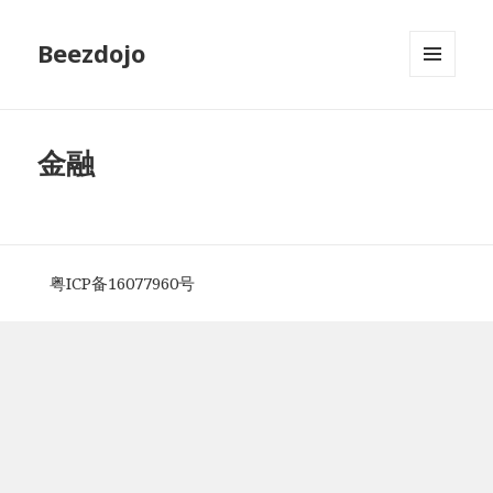
Beezdojo
MENU
AND
WIDGETS
金融
粤ICP备16077960号